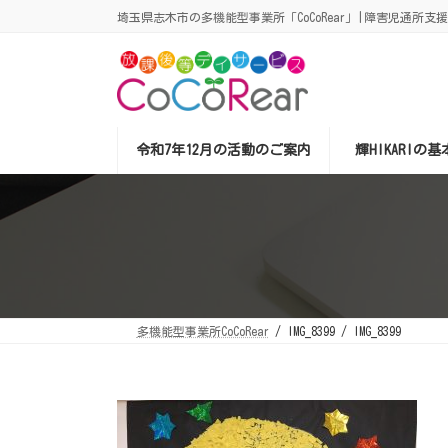
コ
ナ
埼玉県志木市の多機能型事業所「CoCoRear」|障害児通所支
ン
ビ
テ
ゲ
ン
ー
ツ
シ
へ
ョ
ス
ン
キ
に
ッ
移
令和7年12月の活動のご案内
輝HIKARIの
プ
動
多機能型事業所CoCoRear
IMG_8399
IMG_8399