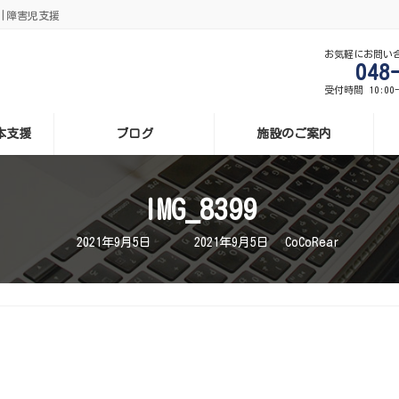
援|障害児支援
お気軽にお問い
048
受付時間 10:00
基本支援
ブログ
施設のご案内
IMG_8399
最
2021年9月5日
2021年9月5日
CoCoRear
終
更
新
日
時
: