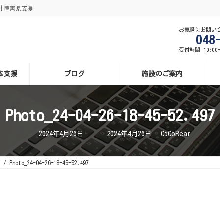
援|障害児支援
お気軽にお問い
048
受付時間 10:00
基本支援
ブログ
施設のご案内
Photo_24-04-26-18-45-52.497
最
2024年4月26日
2024年4月26日
CoCoRear
終
更
新
日
7
Photo_24-04-26-18-45-52.497
時
: