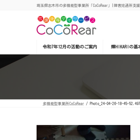
コ
ナ
埼玉県志木市の多機能型事業所「CoCoRear」|障害児通所支
ン
ビ
テ
ゲ
ン
ー
ツ
シ
へ
ョ
ス
ン
キ
に
ッ
移
令和7年12月の活動のご案内
輝HIKARIの
プ
動
多機能型事業所CoCoRear
Photo_24-04-26-18-45-52.49