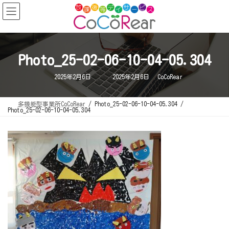
コ
ナ
ン
ビ
テ
ゲ
ン
ー
ツ
シ
へ
ョ
ス
ン
キ
に
Photo_25-02-06-10-04-05.304
ッ
移
プ
動
最
2025年2月6日
2025年2月6日
CoCoRear
終
更
新
日
多機能型事業所CoCoRear
Photo_25-02-06-10-04-05.304
時
Photo_25-02-06-10-04-05.304
: