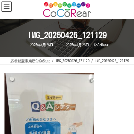
コ
ナ
ン
ビ
テ
ゲ
ン
ー
ツ
シ
へ
ョ
ス
ン
キ
に
IMG_20250426_121129
ッ
移
プ
動
最
2025年4月26日
2025年4月26日
CoCoRear
終
更
新
日
多機能型事業所CoCoRear
IMG_20250426_121129
IMG_20250426_121129
時
: