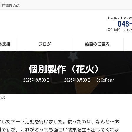
援|障害児支援
お気軽にお問い
048
受付時間 10:00
基本支援
ブログ
施設のご案内
個別製作（花火）
最
2025年8月30日
2025年8月30日
CoCoRear
終
更
新
日
花火）
時
:
にしたアート活動を行いました。使ったのは、なんと…お
材ですが、これがとっても面白い効果を生み出してくれま