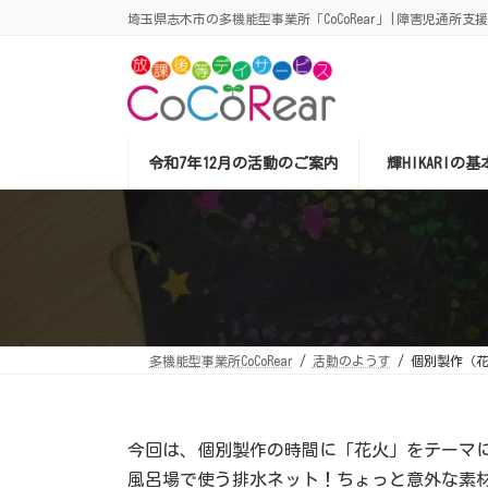
コ
ナ
埼玉県志木市の多機能型事業所「CoCoRear」|障害児通所支
ン
ビ
テ
ゲ
ン
ー
ツ
シ
へ
ョ
ス
ン
キ
に
ッ
移
令和7年12月の活動のご案内
輝HIKARIの
プ
動
多機能型事業所CoCoRear
活動のようす
個別製作（
今回は、個別製作の時間に「花火」をテーマ
風呂場で使う排水ネット！ちょっと意外な素