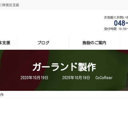
援|障害児支援
お気軽にお問い
048
受付時間 10:00
基本支援
ブログ
施設のご案内
ガーランド製作
最
2020年10月19日
2020年10月19日
CoCoRear
終
更
新
日
製作
時
: