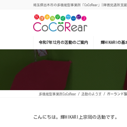
コ
ナ
埼玉県志木市の多機能型事業所「CoCoRear」|障害児通所支
ン
ビ
テ
ゲ
ン
ー
ツ
シ
へ
ョ
ス
ン
キ
に
ッ
移
令和7年12月の活動のご案内
輝HIKARIの
プ
動
多機能型事業所CoCoRear
活動のようす
ガーランド
こんにちは。輝HIKARI上宗岡の活動です。